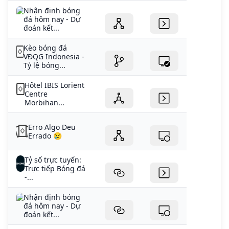
Nhận định bóng
đá hôm nay - Dự
đoán kết...
Kèo bóng đá
VĐQG Indonesia -
Tỷ lệ bóng...
Hôtel IBIS Lorient
Centre
Morbihan...
Erro Algo Deu
Errado 😢
Tỷ số trực tuyến:
Trực tiếp Bóng đá
-...
Nhận định bóng
đá hôm nay - Dự
đoán kết...