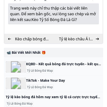
Trang web này chỉ thu thập các bài viết liên
quan. Để xem bản gốc, vui lòng sao chép và mở
liên kết sau:
Kèo Tỷ Số Bóng Đá Là Gì?
Kèo chấp bóng đá
Tỷ lệ kèo châu Á là
là gì?
gì?
📹 Bài Viết Mới Nhất 🎁
KQBD - Kết quả bóng đá trực tuyến - kết quả bóng đá hôm nay KQBD - trực tiếp kết quả bóng đá hôm nay chính xác mới nhất.Xem ket qua bong da trực tuyến nhanh 24h/7 đêm qua và rạng sáng nay các giải đấu toàn thế giới
Tỷ Lệ Bóng Đá Wap
TikTok - Make Your Day
Tỷ Lệ Bóng Đá Wap
Tỷ lệ kèo bóng đá hôm nay xem tỷ lệ cá cược trực tuyến Thu 2 Kèo bóng đá - Cập nhật tỷ lệ bóng đá, tỷ lệ cá cược bóng đá hôm nay, tỷ lệ kèo trực tuyến, tỉ lệ ma cao, Malaysia, châu Á, tài xỉu, kèo châu Âu. Thu 2
Tỷ Lệ Bóng Đá Wap