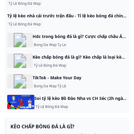
Tỷ Lệ Bóng Đá Wap
Tỷ lệ kèo nhà cái trước trận đấu - Tỉ lệ kèo bóng đá chính xác Để xem được tỷ lệ kèo nhà cái đầy đủ và chuẩn xác nhất, bạn chỉ cần truy cập vào Xoilac TV cập nhật kèo bóng đá cho toàn bộ các giải đấu. Xôi Lạc TV hiện tại chính là một địa điểm truy cập mỗi ngày của những cao thủ cá cược bóng đá. Khi chúng tôi cập nhật kèo nhà cái cực kỳ đầy đủ cho mọi người tham khảo.
Tỷ Lệ Bóng Đá Wap
Hdc trong bóng đá là gì? Cược chấp châu Á (còn gọi là cược Handicap) là một hình thức cá cược bóng đá trong đó đội được chấp theo phải thắng với cách biệt chênh lệch hơn tỷ lệ đưa ra thì người cược đội đó mới thắng cược. Hình thức cược này có nguồn gốc từ Indonesia và đã trở nên phổ biến vào đầu thế kỷ 21.
Bong Da Wap Ty Le
Kèo chấp bóng đá là gì? Kèo chấp là loại kèo được đưa ra để cân bằng cơ hội giữa hai đội bóng, đặc biệt khi có sự chênh lệch về trình độ. Đội bóng mạnh hơn sẽ chấp đội bóng yếu hơn một số lượng bàn thắng nhất định (gọi là tỷ lệ chấp), điều này giúp trận đấu trở nên công bằng hơn đối với người chơi cá cược.
Tỷ Lệ Bóng Đá Wap
TikTok - Make Your Day
Bong Da Wap Tỷ Lệ
Soi tỷ lệ kèo Bồ Đào Nha vs CH Séc (2h ngày 19/6) bảng F EURO 2024 Soi tỷ lệ Bồ Đào Nha vs CH Séc (2h ngày 19/6), bảng F EURO 2024. Phân tích tỷ lệ cược Bồ Đào Nha vs CH Séc chính xác nhất trên Báo Giao thông. Duy Anh - 18/06/2024, 06:30 Soi tỷ lệ Bồ Đào Nha vs CH Séc (2h ngày 19/6), bảng F EURO 2024. Phân tích tỷ lệ cược Bồ Đào Nha vs CH Séc chính xác nhất trên Báo Giao thông.
Tỷ Lệ Bóng Đá Wap
KÈO CHẤP BÓNG ĐÁ LÀ GÌ?