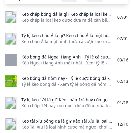
Kèo chấp bóng đá là gì? Kèo chấp là loại kèo được đưa ra để cân bằng cơ hội giữa hai đội bóng đặc biệt khi có sự chênh lệch về trình độ. Đội bóng mạnh hơn sẽ chấp đội bóng yếu hơn một số lượng bàn thắng nhất định (gọi là tỷ lệ chấp) điều này giúp trận đấu trở nên công bằng hơn đối với người chơi cá cược.
07/01
Kèo chấp là loại kèo được đưa ra để cân bằng cơ hội giữa hai đội bóng, đặc biệt khi có sự chênh lệch về trình độ. Đội bóng mạnh hơn sẽ chấp đội bóng yếu hơn một số lượng bàn thắng nhất định (gọi là tỷ lệ chấp), điều này giúp trận đấu trở nên công bằng hơn đối với người chơi cá cược.
Tỷ lệ kèo châu Á là gì? Kèo châu Á là một hình thức cá cược tạo ra một môi trường cá cược bình đẳng hơn giữa hai đội thi đấu không tương xứng bằng cách đưa ra một tỷ lệ cược chấp (được thể hiện bằng số bàn thắng) cho các đội trước khi bắt đầu.
07/01
Kèo châu Á là một hình thức cá cược tạo ra một môi trường cá cược bình đẳng hơn giữa hai đội thi đấu không tương xứng bằng cách đưa ra một tỷ lệ “cược chấp” (được thể hiện bằng số bàn thắng) cho các đội trước khi bắt đầu.
Kèo bóng đá Ngoại Hạng Anh - Tỷ lệ cá cược bóng đá Anh Kèo Ngoại Hạng Anh mới nhất - Xem tỷ lệ kèo bóng đá Anh cùng những biến động tỷ lệ cá cược bóng đá Ngoại hạng Anh hôm nay.
03/16
Kèo Ngoại Hạng Anh mới nhất - Xem tỷ lệ kèo bóng đá Anh cùng những biến động tỷ lệ cá cược bóng đá Ngoại hạng Anh hôm nay. Vòng 1Vòng 2Vòng 3Vòng 4Vòng 5Vòng 6Vòng 7Vòng 8Vòng 9Vòng 10Vòng 11Vòng 12Vòng 13Vòng 14Vòng 15Vòng 16Vòng 17Vòng 18Vòng 19Vòng 20Vòng 21Vòng 22Vòng 23Vòng 24Vòng 25Vòng 26Vòng 27Vòng 28Vòng 29Vòng 30Vòng 31Vòng 32Vòng 33Vòng 34Vòng 35Vòng 36Vòng 37Vòng 38 Tỷ lệ kèo Ngoại Hạng Anh Tỷ lệ kèo Hạng Nhất Anh Tỷ lệ kèo Liên Đoàn Anh Tỷ lệ kèo Cúp FA Tỷ lệ kèo Emirates Cup Tỷ lệ kèo England Conference Tỷ lệ kèo FA Trophy Tỷ lệ kèo Football League Trophy Tỷ lệ kèo League One Tỷ lệ kèo Nữ Anh Tỷ lệ kèo Siêu Cúp Anh Tỷ lệ kèo Cúp Johnstones Tỷ lệ kèo League Two Tỷ lệ kèo Cúp Liên Đoàn U21 Anh Tỷ lệ kèo U23 Anh Kèo bóng đá Ngoại Hạng Anh trực tuyến mới nhất của các trận đấu ngày hôm nay ngày 17/03/2025 cập nhật liên tục theo thời gian thực, theo múi giờ của Việt Nam.
Kèo bóng đá hôm nay - Tỷ lệ cược bóng đá - Kèo nhà cái Tỷ lệ kèo bóng đá - Xem tỷ lệ bóng đá hôm nay tỉ lệ cược bóng đá kèo nhà cái trực tuyến tỷ lệ ma cao châu Á mới nhất.
02/13
Tỷ lệ kèo bóng đá - Xem tỷ lệ bóng đá hôm nay, tỉ lệ cược bóng đá, kèo nhà cái trực tuyến, tỷ lệ ma cao, châu Á mới nhất. BXH BXH BXH BXH BXH BXH BXH BXH BXH BXH BXH BXH BXH BXH BXH BXH BXH BXH BXH BXH BXH BXH Tỷ lệ kèo bóng đá hôm nay - Theo dõi cập nhật biến động của tỷ lệ bóng đá của tất cả các trận đấu hôm nay, tối nay và rạng sáng ngày mai NHANH, CHÍNH XÁC nhất!
Tỷ lệ kèo 1/4 là gì? Kèo chấp 1/4 hay còn gọi là kèo đồng nửa trên bàn cược nhà cái ký hiệu là 0.25 hoặc 0 – 0.5. Giống như tên gọi của kèo chấp đội mạnh nhất sẽ được gọi là đội cửa trên và đội yếu hơn sẽ là đội cửa dưới. Người chơi khi tham gia cá cược bóng đá có thể chọn tỷ lệ 1/4 nếu yêu thích luật chơi và tỷ lệ cược.
01/18
Kèo chấp 1/4 hay còn gọi là kèo đồng nửa trên bàn cược nhà cái ký hiệu là 0.25 hoặc 0 – 0.5. Giống như tên gọi của kèo chấp, đội mạnh nhất sẽ được gọi là đội cửa trên, và đội yếu hơn sẽ là đội cửa dưới. Người chơi khi tham gia cá cược bóng đá có thể chọn tỷ lệ 1/4 nếu yêu thích luật chơi và tỷ lệ cược.
Kèo tài xỉu bóng đá là gì? Kèo Tài Xỉu là loại hình cược mà người chơi sẽ đưa ra dự đoán tổng số quả bóng thủng lưới là nhiều hơn hoặc ít hơn con số nhà cái nhận định về trận đấu đó.
12/10
Kèo Tài Xỉu là loại hình cược mà người chơi sẽ đưa ra dự đoán tổng số quả bóng thủng lưới là nhiều hơn hoặc ít hơn con số nhà cái nhận định về trận đấu đó.