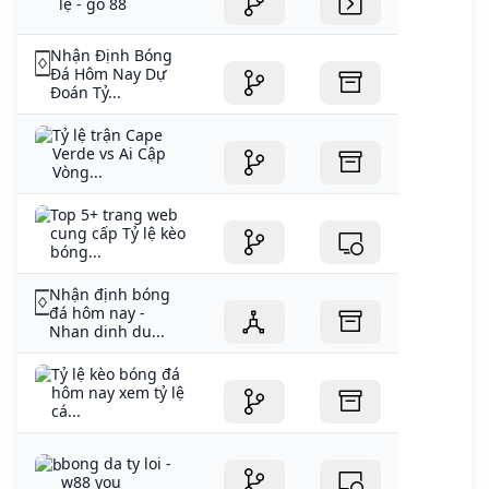
lệ - go 88
Nhận Định Bóng
Đá Hôm Nay Dự
Đoán Tỷ...
Tỷ lệ trận Cape
Verde vs Ai Cập
Vòng...
Top 5+ trang web
cung cấp Tỷ lệ kèo
bóng...
Nhận định bóng
đá hôm nay -
Nhan dinh du...
Tỷ lệ kèo bóng đá
hôm nay xem tỷ lệ
cá...
bong da ty loi -
w88 you