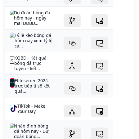
Dự đoán bóng đá
hôm nay - ngày
mai DĐBD...
Tỷ lệ kèo bóng đá
hôm nay xem tỷ lệ
cá...
KQBD - Kết quả
bóng đá trực
tuyến - kết...
Eliteserien 2024
trực tiếp tỉ số kết
quả...
TikTok - Make
Your Day
Nhận định bóng
đá hôm nay - Dự
đoán bóng...