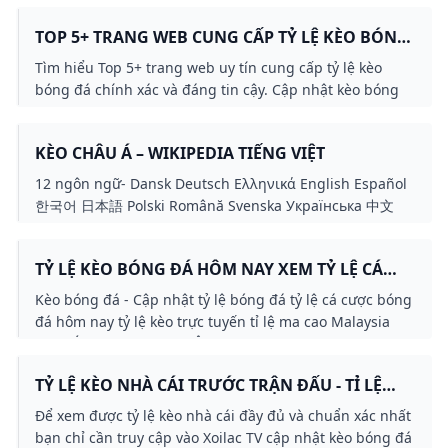
TOP 5+ TRANG WEB CUNG CẤP TỶ LỆ KÈO BÓNG
ĐÁ CHÍNH XÁC
Tìm hiểu Top 5+ trang web uy tín cung cấp tỷ lệ kèo
bóng đá chính xác và đáng tin cậy. Cập nhật kèo bóng
đá hôm nay từ những nhà cái hàng đầu như OK365 và
GOOD88 để tối ưu hóa cơ hội chiến thắng của bạn!
KÈO CHÂU Á – WIKIPEDIA TIẾNG VIỆT
12 ngôn ngữ- Dansk Deutsch Ελληνικά English Español
한국어 日本語 Polski Română Svenska Українська 中文
Sửa liên kết
TỶ LỆ KÈO BÓNG ĐÁ HÔM NAY XEM TỶ LỆ CÁ
CƯỢC TRỰC TUYẾN THU 6
Kèo bóng đá - Cập nhật tỷ lệ bóng đá tỷ lệ cá cược bóng
đá hôm nay tỷ lệ kèo trực tuyến tỉ lệ ma cao Malaysia
châu Á tài xỉu kèo châu Âu. Thu 6
TỶ LỆ KÈO NHÀ CÁI TRƯỚC TRẬN ĐẤU - TỈ LỆ
KÈO BÓNG ĐÁ CHÍNH XÁC
Để xem được tỷ lệ kèo nhà cái đầy đủ và chuẩn xác nhất
bạn chỉ cần truy cập vào Xoilac TV cập nhật kèo bóng đá