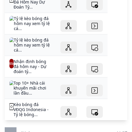
Đá Hôm Nay Dự
Đoán Tỷ...
Tỷ lệ kèo bóng đá
hôm nay xem tỷ lệ
cá...
Tỷ lệ kèo bóng đá
hôm nay xem tỷ lệ
cá...
Nhận định bóng
đá hôm nay - Dự
đoán tỷ...
Top 10+ Nhà cái
khuyến mãi chơi
lần đầu...
Kèo bóng đá
VĐQG Indonesia -
Tỷ lệ bóng...