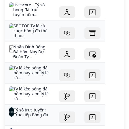
Livescore - Tỷ số
bóng đá trực
tuyến hôm...
SBOTOP Tỷ lệ cá
cược bóng đá thể
thao...
Nhận Định Bóng
Đá Hôm Nay Dự
Đoán Tỷ...
Tỷ lệ kèo bóng đá
hôm nay xem tỷ lệ
cá...
Tỷ lệ kèo bóng đá
hôm nay xem tỷ lệ
cá...
Tỷ số trực tuyến:
Trực tiếp Bóng đá
-...