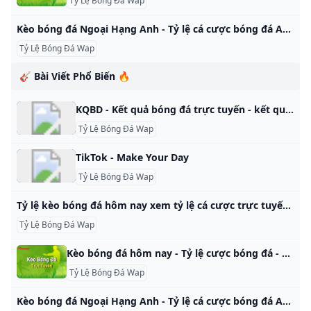
Tỷ Lệ Bóng Đá Wap
Kèo bóng đá Ngoại Hạng Anh - Tỷ lệ cá cược bóng đá Anh Kèo Ngoại Hạng Anh mới nhất - Xem tỷ lệ kèo bóng đá Anh cùng những biến động tỷ lệ cá cược bóng đá Ngoại hạng Anh hôm nay. Vòng 1Vòng 2Vòng 3Vòng 4Vòng 5Vòng 6Vòng 7Vòng 8Vòng 9Vòng 10Vòng 11Vòng 12Vòng 13Vòng 14Vòng 15Vòng 16Vòng 17Vòng 18Vòng 19Vòng 20Vòng 21Vòng 22Vòng 23Vòng 24Vòng 25Vòng 26Vòng 27Vòng 28Vòng 29Vòng 30Vòng 31Vòng 32Vòng 33Vòng 34Vòng 35Vòng 36Vòng 37Vòng 38 Tỷ lệ kèo Ngoại Hạng Anh Tỷ lệ kèo Hạng Nhất Anh Tỷ lệ kèo Liên Đoàn Anh Tỷ lệ kèo Cúp FA Tỷ lệ kèo Emirates Cup Tỷ lệ kèo England Conference Tỷ lệ kèo FA Trophy Tỷ lệ kèo Football League Trophy Tỷ lệ kèo League One Tỷ lệ kèo Nữ Anh Tỷ lệ kèo Siêu Cúp Anh Tỷ lệ kèo Cúp Johnstones Tỷ lệ kèo League Two Tỷ lệ kèo Cúp Liên Đoàn U21 Anh Tỷ lệ kèo U23 Anh Kèo bóng đá Ngoại Hạng Anh trực tuyến mới nhất của các trận đấu ngày hôm nay ngày 17/03/2025 cập nhật liên tục theo thời gian thực, theo múi giờ của Việt Nam.
Tỷ Lệ Bóng Đá Wap
🎸 Bài Viết Phổ Biến 🔥
KQBD - Kết quả bóng đá trực tuyến - kết quả bóng đá hôm nay KQBD - trực tiếp kết quả bóng đá hôm nay chính xác mới nhất.Xem ket qua bong da trực tuyến nhanh 24h/7 đêm qua và rạng sáng nay các giải đấu toàn thế giới
Tỷ Lệ Bóng Đá Wap
TikTok - Make Your Day
Tỷ Lệ Bóng Đá Wap
Tỷ lệ kèo bóng đá hôm nay xem tỷ lệ cá cược trực tuyến Thu 2 Kèo bóng đá - Cập nhật tỷ lệ bóng đá, tỷ lệ cá cược bóng đá hôm nay, tỷ lệ kèo trực tuyến, tỉ lệ ma cao, Malaysia, châu Á, tài xỉu, kèo châu Âu. Thu 2
Tỷ Lệ Bóng Đá Wap
Kèo bóng đá hôm nay - Tỷ lệ cược bóng đá - Kèo nhà cái Tỷ lệ kèo bóng đá - Xem tỷ lệ bóng đá hôm nay, tỉ lệ cược bóng đá, kèo nhà cái trực tuyến, tỷ lệ ma cao, châu Á mới nhất. BXH BXH BXH BXH BXH BXH BXH BXH BXH BXH BXH BXH BXH BXH BXH BXH BXH BXH BXH BXH BXH BXH Tỷ lệ kèo bóng đá hôm nay - Theo dõi cập nhật biến động của tỷ lệ bóng đá của tất cả các trận đấu hôm nay, tối nay và rạng sáng ngày mai NHANH, CHÍNH XÁC nhất!
Tỷ Lệ Bóng Đá Wap
Kèo bóng đá Ngoại Hạng Anh - Tỷ lệ cá cược bóng đá Anh Kèo Ngoại Hạng Anh mới nhất - Xem tỷ lệ kèo bóng đá Anh cùng những biến động tỷ lệ cá cược bóng đá Ngoại hạng Anh hôm nay. Vòng 1Vòng 2Vòng 3Vòng 4Vòng 5Vòng 6Vòng 7Vòng 8Vòng 9Vòng 10Vòng 11Vòng 12Vòng 13Vòng 14Vòng 15Vòng 16Vòng 17Vòng 18Vòng 19Vòng 20Vòng 21Vòng 22Vòng 23Vòng 24Vòng 25Vòng 26Vòng 27Vòng 28Vòng 29Vòng 30Vòng 31Vòng 32Vòng 33Vòng 34Vòng 35Vòng 36Vòng 37Vòng 38 Tỷ lệ kèo Ngoại Hạng Anh Tỷ lệ kèo Hạng Nhất Anh Tỷ lệ kèo Liên Đoàn Anh Tỷ lệ kèo Cúp FA Tỷ lệ kèo Emirates Cup Tỷ lệ kèo England Conference Tỷ lệ kèo FA Trophy Tỷ lệ kèo Football League Trophy Tỷ lệ kèo League One Tỷ lệ kèo Nữ Anh Tỷ lệ kèo Siêu Cúp Anh Tỷ lệ kèo Cúp Johnstones Tỷ lệ kèo League Two Tỷ lệ kèo Cúp Liên Đoàn U21 Anh Tỷ lệ kèo U23 Anh Kèo bóng đá Ngoại Hạng Anh trực tuyến mới nhất của các trận đấu ngày hôm nay ngày 17/03/2025 cập nhật liên tục theo thời gian thực, theo múi giờ của Việt Nam.