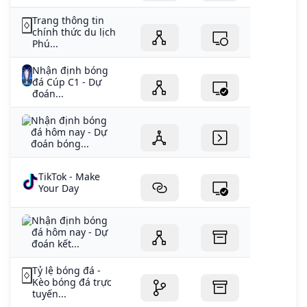
Trang thông tin
chính thức du lịch
Phú...
Nhận định bóng
đá Cúp C1 - Dự
đoán...
Nhận định bóng
đá hôm nay - Dự
đoán bóng...
TikTok - Make
Your Day
Nhận định bóng
đá hôm nay - Dự
đoán kết...
Tỷ lệ bóng đá -
Kèo bóng đá trực
tuyến...