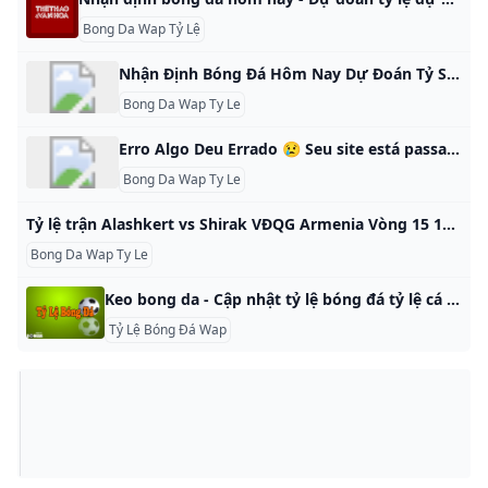
Bong Da Wap Tỷ Lệ
Nhận Định Bóng Đá Hôm Nay Dự Đoán Tỷ Số Chính Xác Từ Chuyên Gia - Bongdaplus.vn Nhận định bóng đá hôm nay và ngày mai - Dự đoán tỷ số, tỷ lệ, soi kèo, nhận định, đội hình nhanh và chính xác nhất
Bong Da Wap Ty Le
Erro Algo Deu Errado 😢 Seu site está passando por um problema. Por favor, entre em contato com o administrador da hospedagem para resolver esta situação ou tente novamente. Tentar Novamente
Bong Da Wap Ty Le
Tỷ lệ trận Alashkert vs Shirak VĐQG Armenia Vòng 15 18h00 - 04/11/2024 Tỷ lệ cá cược bóng đá trận đấu Alashkert vs Shirak - Kèo, tài xỉu và dự đoán tỷ số chính xác VĐQG Armenia, vòng 15, 18h00 ngày 04/11/2024
Bong Da Wap Ty Le
Keo bong da - Cập nhật tỷ lệ bóng đá tỷ lệ cá cược bóng đá hôm nay tỷ số bóng đá trực tiếp tỉ lệ ma cao malaysia châu á tài xỉu tỷ l… Bóng đá Lê Kẹo bông Kèo bóng đá - Cập nhật tỷ lệ bóng đá, tỷ lệ cá cược bóng đá hôm nay, tỷ lệ kèo trực tuyến, tỉ lệ ma cao, Malaysia, châu Á, tài xỉu, kèo châu Âu.
Tỷ Lệ Bóng Đá Wap