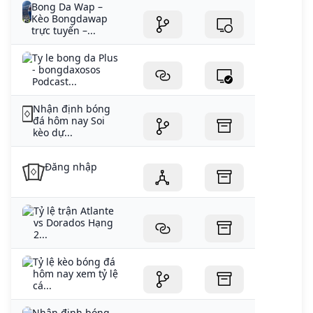
Bong Da Wap –
Kèo Bongdawap
trực tuyến –...
Ty le bong da Plus
- bongdaxosos
Podcast...
Nhận định bóng
đá hôm nay Soi
kèo dự...
Đăng nhập
Tỷ lệ trận Atlante
vs Dorados Hạng
2...
Tỷ lệ kèo bóng đá
hôm nay xem tỷ lệ
cá...
Nhận định bóng