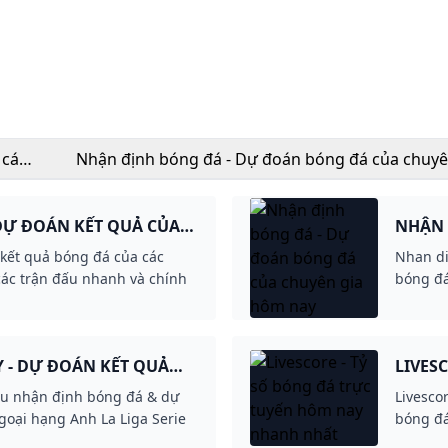
 các
Nhận định bóng đá - Dự đoán bóng đá của chuyê
hôm nay
Ự ĐOÁN KẾT QUẢ CỦA
NHẬN 
CHUYÊ
kết quả bóng đá của các
Nhan di
các trận đấu nhanh và chính
bóng đá
nhất.
 - DỰ ĐOÁN KẾT QUẢ
LIVES
NHAN
âu nhận định bóng đá & dự
Livescor
goại hạng Anh La Liga Serie
bóng đá
Cup C2.