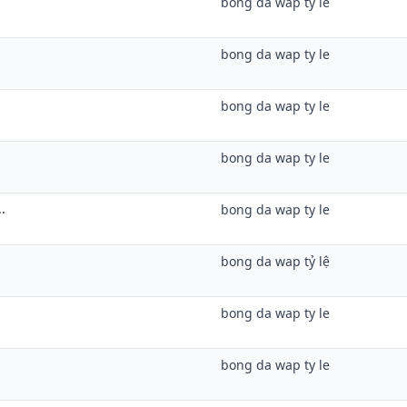
bong da wap ty le
bong da wap ty le
bong da wap ty le
bong da wap ty le
.
bong da wap ty le
bong da wap tỷ lệ
bong da wap ty le
bong da wap ty le