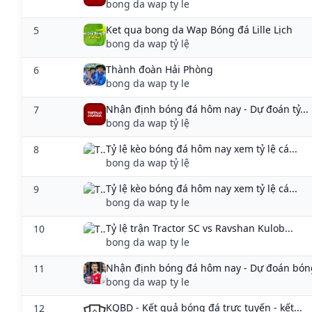
bong da wap ty le
Ket qua bong da Wap Bóng đá Lille Lịch
5
bong da wap tỷ lệ
Thành đoàn Hải Phòng
6
bong da wap ty le
Nhận định bóng đá hôm nay - Dự đoán tỷ...
7
bong da wap tỷ lệ
Tỷ lệ kèo bóng đá hôm nay xem tỷ lệ cá...
8
bong da wap tỷ lệ
Tỷ lệ kèo bóng đá hôm nay xem tỷ lệ cá...
9
bong da wap ty le
Tỷ lệ trận Tractor SC vs Ravshan Kulob...
10
bong da wap ty le
Nhận định bóng đá hôm nay - Dự đoán bóng
11
bong da wap ty le
KQBD - Kết quả bóng đá trực tuyến - kết...
12