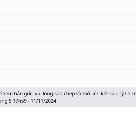
Để xem bản gốc, vui lòng sao chép và mở liên kết sau:
Tỷ Lệ T
òng 5 17h59 - 11/11/2024