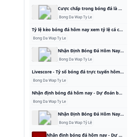
Cược chấp trong bóng đá là gì? Cược chấp là một loại cá cược trong trận đấu bóng đá có trình độ chênh lệch nhau. Nhà cái cá cược tận dụng kèo chấp để tạo nên sự ổn định trong đơn vị số tiền đặt cược giữa 2 đội.
Bong Da Wap Ty Le
Tỷ lệ kèo bóng đá hôm nay xem tỷ lệ cá cược trực tuyến Thu 6 Kèo bóng đá - Cập nhật tỷ lệ bóng đá, tỷ lệ cá cược bóng đá hôm nay, tỷ lệ kèo trực tuyến, tỉ lệ ma cao, Malaysia, châu Á, tài xỉu, kèo châu Âu. Thu 6
Bong Da Wap Ty Le
Nhận Định Bóng Đá Hôm Nay Dự Đoán Tỷ Số Chính Xác Từ Chuyên Gia - Bongdaplus.vn Nhận định bóng đá hôm nay và ngày mai - Dự đoán tỷ số, tỷ lệ, soi kèo, nhận định, đội hình nhanh và chính xác nhất
Bong Da Wap Ty Le
Livescore - Tỷ số bóng đá trực tuyến hôm nay nhanh nhất Livescore - Ty so bong da truc tuyen, kết quả, lịch thi đấu và tỷ số bóng đá lưu hôm nay tất cả các trận đấu Ngoại hạng Anh, Cup C1, Cup C2.
Bong Da Wap Ty Le
Nhận định bóng đá hôm nay - Dự đoán bóng đá chính xác Nhận định bóng đá hôm nay và ngày mai hơn 100+ giải đấu HOT nhất. Xem tỷ kệ kèo biến động tỷ số, dự đoán bóng đá tối nay chính xác từ các chuyên gia. Nhận định Ngoại Hạng Anh Nhận định Tây Ban Nha Nhận định bóng đá Ý Nhận định bóng đá Pháp Nhận định bóng đá Đức Nhận định bóng đá Việt Nam Nhận định bóng đá C1 Nhận định bóng đá C2 Ngoại Hạng Anh Cup C1 Ý Pháp Đức Tây Ban Nha Ả Rập Xê Út Mỹ
Bong Da Wap Ty Le
Nhận Định Bóng Đá Hôm Nay Dự Đoán Tỷ Số Chính Xác Từ Chuyên Gia - Bongdaplus.vn Nhận định bóng đá hôm nay và ngày mai - Dự đoán tỷ số, tỷ lệ, soi kèo, nhận định, đội hình nhanh và chính xác nhất
Bong Da Wap Tỷ Lệ
Nhận định bóng đá hôm nay - Dự đoán tỷ lệ dự đoán kết quả mới nhất Nhận định bóng đá, dự đoán kết quả, trang dự đoán bóng đá chính xác nhất. Tỷ lệ bóng đá chính xác. Dự đoán tỷ số kết quả 24h hôm nay và ngày mai Nhận định bóng đá hôm nay - Thethaovanhoa.vn cập nhật lịch sử đối đầu, nhận định, tỷ lệ, dự đoán tỉ số các trận đấu ngày 25/10, rạng sáng 26/10: V-League, Ngoại hạng Anh, La Liga, Serie A, Bundesliga, Ligue 1, Saudi Pro League.