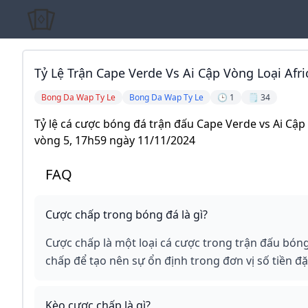
Tỷ Lệ Trận Cape Verde Vs Ai Cập Vòng Loại Afr
Bong Da Wap Ty Le
Bong Da Wap Ty Le
🕒 1
🗒️ 34
Tỷ lệ cá cược bóng đá trận đấu Cape Verde vs Ai Cập -
vòng 5, 17h59 ngày 11/11/2024
FAQ
Cược chấp trong bóng đá là gì?
Cược chấp là một loại cá cược trong trận đấu bóng
chấp để tạo nên sự ổn định trong đơn vị số tiền đặ
Kèo cược chấp là gì?