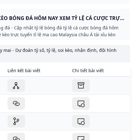
 KÈO BÓNG ĐÁ HÔM NAY XEM TỶ LỆ CÁ CƯỢC TRỰC
 THU 6
g đá - Cập nhật tỷ lệ bóng đá tỷ lệ cá cược bóng đá hôm
ệ kèo trực tuyến tỉ lệ ma cao Malaysia châu Á tài xỉu kèo
. Thu 6
ai - Dự đoán tỷ số, tỷ lệ, soi kèo, nhận định, đội hình
Liên kết bài viết
Chi tiết bài viết