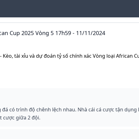
ican Cup 2025 Vòng 5 17h59 - 11/11/2024
 Kèo, tài xỉu và dự đoán tỷ số chính xác Vòng loại African C
 đá có trình độ chênh lệch nhau. Nhà cái cá cược tận dụng
t cược giữa 2 đội.