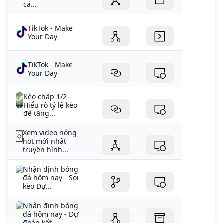
cá...
TikTok - Make
Your Day
TikTok - Make
Your Day
Kèo chấp 1/2 -
Hiểu rõ tỷ lệ kèo
để tăng...
Xem video nóng
hot mới nhất
truyền hình...
Nhận định bóng
đá hôm nay - Soi
kèo Dự...
Nhận định bóng
đá hôm nay - Dự
đoán kết...