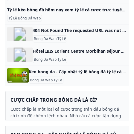
Tỷ lệ kèo bóng đá hôm nay xem tỷ lệ cá cược trực tuyến Thu 2 Kèo bóng đá - Cập nhật tỷ lệ bóng đá, tỷ lệ cá cược bóng đá hôm nay, tỷ lệ kèo trực tuyến, tỉ lệ ma cao, Malaysia, châu Á, tài xỉu, kèo châu Âu. Thu 2
Tỷ Lệ Bóng Đá Wap
404 Not Found The requested URL was not found on this server.
Bong Da Wap Tỷ Lệ
Hôtel IBIS Lorient Centre Morbihan séjour à Lorient Bretagne Sud - LORIENT-HOTEL.COM LORIENT-HOTEL.COM This domain name is for sale. Owning a suitable domain name will help you achieve greater success in your career. For any business consultation about LORIENT-HOTEL.COM, please contact us! ! ! available for sale For instantly purchase. Please contact us to get this domain. Get A Quote Telegram Whatsapp Skype email protected Primary Language French Number Of Records 56 Website Building Age 11 Domain Age 11 Oldest Record Year 2014-10-11 01:19:58 Latest Record Year 2024-12-31 20:23:14 This domain name was built between 2014 and 2015 for a period of 1 year.
Bong Da Wap Ty Le
Keo bong da - Cập nhật tỷ lệ bóng đá tỷ lệ cá cược bóng đá hôm nay tỷ số bóng đá trực tiếp tỉ lệ ma cao malaysia châu á tài xỉu tỷ l… Bóng đá Lê Kẹo bông Kèo bóng đá - Cập nhật tỷ lệ bóng đá, tỷ lệ cá cược bóng đá hôm nay, tỷ lệ kèo trực tuyến, tỉ lệ ma cao, Malaysia, châu Á, tài xỉu, kèo châu Âu.
Bong Da Wap Ty Le
CƯỢC CHẤP TRONG BÓNG ĐÁ LÀ GÌ?
Cược chấp là một loại cá cược trong trận đấu bóng đá
có trình độ chênh lệch nhau. Nhà cái cá cược tận dụng
kèo chấp để tạo nên sự ổn định trong đơn vị số tiền đặt
cược giữa 2 đội.