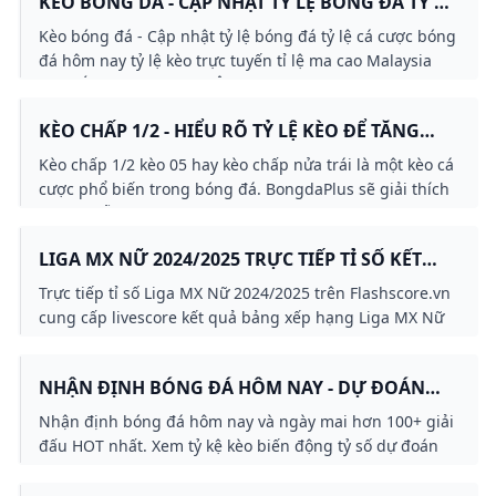
KEO BONG DA - CẬP NHẬT TỶ LỆ BÓNG ĐÁ TỶ LỆ
CÁ CƯỢC BÓNG ĐÁ HÔM NAY TỶ SỐ BÓNG ĐÁ
Kèo bóng đá - Cập nhật tỷ lệ bóng đá tỷ lệ cá cược bóng
TRỰC TIẾP TỈ LỆ MA CAO MALAYSIA CHÂU Á TÀI
đá hôm nay tỷ lệ kèo trực tuyến tỉ lệ ma cao Malaysia
XỈU TỶ L… BÓNG ĐÁ LÊ KẸO BÔNG
châu Á tài xỉu kèo châu Âu.
KÈO CHẤP 1/2 - HIỂU RÕ TỶ LỆ KÈO ĐỂ TĂNG
KHẢ NĂNG THẮNG KÈO - BONGDAPLUS.VN
Kèo chấp 1/2 kèo 05 hay kèo chấp nửa trái là một kèo cá
cược phổ biến trong bóng đá. BongdaPlus sẽ giải thích
hướng dẫn cách đọc cách tính ăn - thua qua các ví dụ
chi tiết về kèo chấp 1/2 qua bài viết chi tiết dưới đây.
LIGA MX NỮ 2024/2025 TRỰC TIẾP TỈ SỐ KẾT
QUẢ BÓNG ĐÁ MEXICO - FLASHSCORE
Trực tiếp tỉ số Liga MX Nữ 2024/2025 trên Flashscore.vn
cung cấp livescore kết quả bảng xếp hạng Liga MX Nữ
và thông tin chi tiết về các trận đấu (cầu thủ ghi bàn
thắng thẻ đỏ …).
NHẬN ĐỊNH BÓNG ĐÁ HÔM NAY - DỰ ĐOÁN
BÓNG ĐÁ CHÍNH XÁC
Nhận định bóng đá hôm nay và ngày mai hơn 100+ giải
đấu HOT nhất. Xem tỷ kệ kèo biến động tỷ số dự đoán
bóng đá tối nay chính xác từ các chuyên gia.