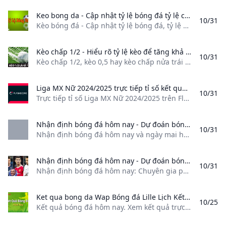
Keo bong da - Cập nhật tỷ lệ bóng đá tỷ lệ cá cược bóng đá hôm nay tỷ số bóng đá trực tiếp tỉ lệ ma cao malaysia châu á tài xỉu tỷ l… Bóng đá Lê Kẹo bông Kèo bóng đá - Cập nhật tỷ lệ bóng đá tỷ lệ cá cược bóng đá hôm nay tỷ lệ kèo trực tuyến tỉ lệ ma cao Malaysia châu Á tài xỉu kèo châu Âu.
10/31
Kèo bóng đá - Cập nhật tỷ lệ bóng đá, tỷ lệ cá cược bóng đá hôm nay, tỷ lệ kèo trực tuyến, tỉ lệ ma cao, Malaysia, châu Á, tài xỉu, kèo châu Âu.
Kèo chấp 1/2 - Hiểu rõ tỷ lệ kèo để tăng khả năng thắng kèo - Bongdaplus.vn Kèo chấp 1/2 kèo 05 hay kèo chấp nửa trái là một kèo cá cược phổ biến trong bóng đá. BongdaPlus sẽ giải thích hướng dẫn cách đọc cách tính ăn - thua qua các ví dụ chi tiết về kèo chấp 1/2 qua bài viết chi tiết dưới đây.
10/31
Kèo chấp 1/2, kèo 0,5 hay kèo chấp nửa trái là một kèo cá cược phổ biến trong bóng đá. BongdaPlus sẽ giải thích, hướng dẫn cách đọc, cách tính ăn - thua qua các ví dụ chi tiết về kèo chấp 1/2 qua bài viết chi tiết dưới đây. Kèo chấp 1/2 còn gọi là kèo 1/2, kèo nửa trái, kèo chấp 0,5 (nửa trái), kèo chấp hòa. Đặc điểm của kèo châu Á này là đội bóng ở kèo trên sẽ chấp 0,5 trái, đội bóng kèo dưới được chấp 0,5 trái trước khi trận đấu bắt đầu.
Liga MX Nữ 2024/2025 trực tiếp tỉ số kết quả Bóng đá Mexico - Flashscore Trực tiếp tỉ số Liga MX Nữ 2024/2025 trên Flashscore.vn cung cấp livescore kết quả bảng xếp hạng Liga MX Nữ và thông tin chi tiết về các trận đấu (cầu thủ ghi bàn thắng thẻ đỏ …).
10/31
Trực tiếp tỉ số Liga MX Nữ 2024/2025 trên Flashscore.vn cung cấp livescore, kết quả, bảng xếp hạng Liga MX Nữ và thông tin chi tiết về các trận đấu (cầu thủ ghi bàn thắng, thẻ đỏ, …). Liga MX Nữ2024/2025 Tóm tắtKết quảLịch thi đấuBảng xếp hạngLưu trữ
Nhận định bóng đá hôm nay - Dự đoán bóng đá chính xác Nhận định bóng đá hôm nay và ngày mai hơn 100+ giải đấu HOT nhất. Xem tỷ kệ kèo biến động tỷ số dự đoán bóng đá tối nay chính xác từ các chuyên gia.
10/31
Nhận định bóng đá hôm nay và ngày mai hơn 100+ giải đấu HOT nhất. Xem tỷ kệ kèo biến động tỷ số, dự đoán bóng đá tối nay chính xác từ các chuyên gia. Nhận định Ngoại Hạng Anh Nhận định Tây Ban Nha Nhận định bóng đá Ý Nhận định bóng đá Pháp Nhận định bóng đá Đức Nhận định bóng đá Việt Nam Nhận định bóng đá C1 Nhận định bóng đá C2 Ngoại Hạng Anh Cup C1 Ý Pháp Đức Tây Ban Nha Ả Rập Xê Út Mỹ
Nhận định bóng đá hôm nay - Dự đoán bóng đá chính xác từ chuyên gia Nhận định bóng đá hôm nay: Chuyên gia phân tích đánh giá nhận định kèo bóng đá hôm nay. Dự đoán kết quả bóng đá tối đêm nay và ngày mai CHÍNH XÁC nhất.
10/31
Nhận định bóng đá hôm nay: Chuyên gia phân tích đánh giá, nhận định kèo bóng đá hôm nay. Dự đoán kết quả bóng đá tối đêm nay và ngày mai CHÍNH XÁC nhất. Vân Vân 9 giờ trước Yên Lãng 18 giờ trước Biển Đen 18 giờ trước Biển Đen 18 giờ trước Biển Đen 18 giờ trước Biển Đen 18 giờ trước Nhận định bóng đá Alaves vs Mallorca 03h00 ngày 02/11.
Ket qua bong da Wap Bóng đá Lille Lịch Kết quả bóng đá hôm nay. Xem kết quả trực tuyến nhanh nhất kqbd trực tiếp các trận đấu đỉnh cao đêm qua và rạng sáng nay.
10/25
Kết quả bóng đá hôm nay. Xem kết quả trực tuyến nhanh nhất, kqbd trực tiếp các trận đấu đỉnh cao đêm qua và rạng sáng nay.