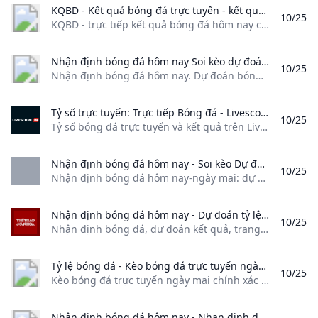
KQBD - Kết quả bóng đá trực tuyến - kết quả bóng đá hôm nay KQBD - trực tiếp kết quả bóng đá hôm nay chính xác mới nhất.Xem ket qua bong da trực tuyến nhanh 24h/7 đêm qua và rạng sáng nay các giải đấu toàn thế giới
10/25
KQBD - trực tiếp kết quả bóng đá hôm nay chính xác mới nhất.Xem ket qua bong da trực tuyến nhanh 24h/7 đêm qua và rạng sáng nay các giải đấu toàn thế giới
Nhận định bóng đá hôm nay Soi kèo dự đoán bóng đá chính xác Nhận định bóng đá hôm nay. Dự đoán bóng đá chính xác tối đêm nay từ chuyên gia. Phân tích soi kèo bóng đá Net hôm nay và ngày mai chuẩn nhất.
10/25
Nhận định bóng đá hôm nay. Dự đoán bóng đá chính xác tối đêm nay từ chuyên gia. Phân tích soi kèo bóng đá Net hôm nay và ngày mai chuẩn nhất. Xem tất cả 06:30Nhận định, soi kèo Deportes Tolima vs Once Caldas, 6h30 ngày 26/10: Chủ nhà gặp khó 07:00Nhận định, soi kèo Defensa Y Justicia vs River Plate, 07h00 ngày 26/10: Bạc như Sông bạc Nhận định K-League 12:00Nhận định, soi kèo Gangwon vs Gimcheon Sangmu, 12h00 ngày 26/10: Tin vào Gangwon
Tỷ số trực tuyến: Trực tiếp Bóng đá - Livescore.in Tỷ số bóng đá trực tuyến và kết quả trên Livescore.in cung cấp tỷ số cho hơn 500 giải đấu bóng đá. Tỷ số trực tuyến kết quả xếp hạng và chi tiết trận đấu.
10/25
Tỷ số bóng đá trực tuyến và kết quả trên Livescore.in cung cấp tỷ số cho hơn 500 giải đấu bóng đá. Tỷ số trực tuyến, kết quả, xếp hạng và chi tiết trận đấu.
Nhận định bóng đá hôm nay - Soi kèo Dự đoán kết quả đêm nay Nhận định bóng đá hôm nay-ngày mai: dự đoán bóng đá Anh TBN Đức Pháp Ý C1 C2 Euro tối-đêm nay ngay mai. Soi kèo tỷ số Dự đoán kết quả từ chuyên gia phân tích nhận định dự đoán KQBD tỷ số chính xác.
10/25
Nhận định bóng đá hôm nay-ngày mai: dự đoán bóng đá Anh TBN Đức Pháp Ý C1 C2 Euro tối-đêm nay, ngay mai. Soi kèo tỷ số, Dự đoán kết quả từ chuyên gia, phân tích, nhận định dự đoán KQBD tỷ số chính xác. Xem tất cả Nhận định bóng đá Anh Ngoại Hạng Anh Ngoại Hạng Anh FTNhận định, Soi kèo Leicester City vs Nottingham Forest, 2h ngày 26/10CượcFTSoi kèo phạt góc Leicester City vs Nottingham Forest, 2h ngày 26/10Cược
Nhận định bóng đá hôm nay - Dự đoán tỷ lệ dự đoán kết quả mới nhất Nhận định bóng đá dự đoán kết quả trang dự đoán bóng đá chính xác nhất. Tỷ lệ bóng đá chính xác. Dự đoán tỷ số kết quả 24h hôm nay và ngày mai
10/25
Nhận định bóng đá, dự đoán kết quả, trang dự đoán bóng đá chính xác nhất. Tỷ lệ bóng đá chính xác. Dự đoán tỷ số kết quả 24h hôm nay và ngày mai Nhận định bóng đá hôm nay - Thethaovanhoa.vn cập nhật lịch sử đối đầu, nhận định, tỷ lệ, dự đoán tỉ số các trận đấu ngày 25/10, rạng sáng 26/10: V-League, Ngoại hạng Anh, La Liga, Serie A, Bundesliga, Ligue 1, Saudi Pro League.
Tỷ lệ bóng đá - Kèo bóng đá trực tuyến ngày mai Kèo bóng đá trực tuyến ngày mai chính xác nhất. Soi tỷ lệ kèo bóng đá trực tiếp Xem kèo nhà cái đêm nay. Tỉ lệ châu Âu châu Á tài xỉu Macao chuẩn nhất.
10/25
Kèo bóng đá trực tuyến ngày mai chính xác nhất. Soi tỷ lệ kèo bóng đá trực tiếp, Xem kèo nhà cái đêm nay. Tỉ lệ châu Âu, châu Á, tài xỉu, Macao chuẩn nhất. Xem tất cả Kèo La Liga Kèo Cúp C1 Châu Âu Kèo Cúp C2 Châu Âu Kèo Bundesliga Kèo Serie A Kèo Ligue 1 Kèo VĐQG Australia
Nhận định bóng đá hôm nay - Nhan dinh du doan bóng đá tối nay Nhận định bóng đá đêm nay - Báo bóng đá 24h nhận định tỷ số win dự đoán kết quả trận đấu bóng đá hôm nay rạng sáng mai từ các chuyên gia