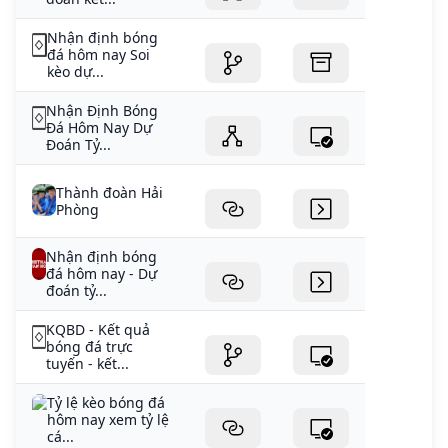
Nhận định bóng
đá hôm nay Soi
kèo dự...
Nhận Định Bóng
Đá Hôm Nay Dự
Đoán Tỷ...
Thành đoàn Hải
Phòng
Nhận định bóng
đá hôm nay - Dự
đoán tỷ...
KQBD - Kết quả
bóng đá trực
tuyến - kết...
Tỷ lệ kèo bóng đá
hôm nay xem tỷ lệ
cá...