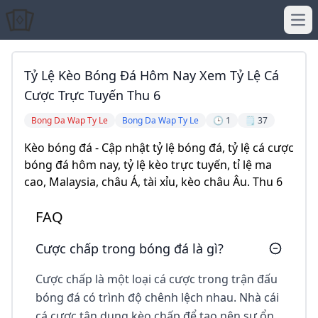
Ope
Tỷ Lệ Kèo Bóng Đá Hôm Nay Xem Tỷ Lệ Cá
Cược Trực Tuyến Thu 6
Bong Da Wap Ty Le
Bong Da Wap Ty Le
🕒 1
🗒️ 37
Kèo bóng đá - Cập nhật tỷ lệ bóng đá, tỷ lệ cá cược
bóng đá hôm nay, tỷ lệ kèo trực tuyến, tỉ lệ ma
cao, Malaysia, châu Á, tài xỉu, kèo châu Âu. Thu 6
FAQ
Cược chấp trong bóng đá là gì?
Cược chấp là một loại cá cược trong trận đấu
bóng đá có trình độ chênh lệch nhau. Nhà cái
cá cược tận dụng kèo chấp để tạo nên sự ổn