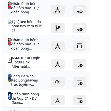
Nhận định bóng
đá hôm nay - Dự
đoán bóng...
Tỷ lệ kèo bóng đá
hôm nay xem tỷ lệ
cá...
Nhận định bóng
đá hôm nay - Dự
đoán bóng...
ASIAHOKI# Login
Slot88 Link
Alternatif...
Bong Da Wap –
Kèo Bongdawap
trực tuyến –...
Nhận định bóng
đá Cúp C1 - Dự
đoán...