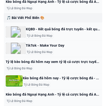
Kèo bóng đá Ngoại Hạng Anh - Tỷ lệ cá cược bóng đá Anh Kèo Ngoại Hạng Anh mới nhất - Xem tỷ lệ kèo bóng đá Anh cùng những biến động tỷ lệ cá cược bóng đá Ngoại hạng Anh hôm nay. Vòng 1Vòng 2Vòng 3Vòng 4Vòng 5Vòng 6Vòng 7Vòng 8Vòng 9Vòng 10Vòng 11Vòng 12Vòng 13Vòng 14Vòng 15Vòng 16Vòng 17Vòng 18Vòng 19Vòng 20Vòng 21Vòng 22Vòng 23Vòng 24Vòng 25Vòng 26Vòng 27Vòng 28Vòng 29Vòng 30Vòng 31Vòng 32Vòng 33Vòng 34Vòng 35Vòng 36Vòng 37Vòng 38 Tỷ lệ kèo Ngoại Hạng Anh Tỷ lệ kèo Hạng Nhất Anh Tỷ lệ kèo Liên Đoàn Anh Tỷ lệ kèo Cúp FA Tỷ lệ kèo Emirates Cup Tỷ lệ kèo England Conference Tỷ lệ kèo FA Trophy Tỷ lệ kèo Football League Trophy Tỷ lệ kèo League One Tỷ lệ kèo Nữ Anh Tỷ lệ kèo Siêu Cúp Anh Tỷ lệ kèo Cúp Johnstones Tỷ lệ kèo League Two Tỷ lệ kèo Cúp Liên Đoàn U21 Anh Tỷ lệ kèo U23 Anh Kèo bóng đá Ngoại Hạng Anh trực tuyến mới nhất của các trận đấu ngày hôm nay ngày 17/03/2025 cập nhật liên tục theo thời gian thực, theo múi giờ của Việt Nam.
Tỷ Lệ Bóng Đá Wap
🎵 Bài Viết Phổ Biến 🎨
KQBD - Kết quả bóng đá trực tuyến - kết quả bóng đá hôm nay KQBD - trực tiếp kết quả bóng đá hôm nay chính xác mới nhất.Xem ket qua bong da trực tuyến nhanh 24h/7 đêm qua và rạng sáng nay các giải đấu toàn thế giới
Tỷ Lệ Bóng Đá Wap
TikTok - Make Your Day
Tỷ Lệ Bóng Đá Wap
Tỷ lệ kèo bóng đá hôm nay xem tỷ lệ cá cược trực tuyến Thu 2 Kèo bóng đá - Cập nhật tỷ lệ bóng đá, tỷ lệ cá cược bóng đá hôm nay, tỷ lệ kèo trực tuyến, tỉ lệ ma cao, Malaysia, châu Á, tài xỉu, kèo châu Âu. Thu 2
Tỷ Lệ Bóng Đá Wap
Kèo bóng đá hôm nay - Tỷ lệ cược bóng đá - Kèo nhà cái Tỷ lệ kèo bóng đá - Xem tỷ lệ bóng đá hôm nay, tỉ lệ cược bóng đá, kèo nhà cái trực tuyến, tỷ lệ ma cao, châu Á mới nhất. BXH BXH BXH BXH BXH BXH BXH BXH BXH BXH BXH BXH BXH BXH BXH BXH BXH BXH BXH BXH BXH BXH Tỷ lệ kèo bóng đá hôm nay - Theo dõi cập nhật biến động của tỷ lệ bóng đá của tất cả các trận đấu hôm nay, tối nay và rạng sáng ngày mai NHANH, CHÍNH XÁC nhất!
Tỷ Lệ Bóng Đá Wap
Kèo bóng đá Ngoại Hạng Anh - Tỷ lệ cá cược bóng đá Anh Kèo Ngoại Hạng Anh mới nhất - Xem tỷ lệ kèo bóng đá Anh cùng những biến động tỷ lệ cá cược bóng đá Ngoại hạng Anh hôm nay. Vòng 1Vòng 2Vòng 3Vòng 4Vòng 5Vòng 6Vòng 7Vòng 8Vòng 9Vòng 10Vòng 11Vòng 12Vòng 13Vòng 14Vòng 15Vòng 16Vòng 17Vòng 18Vòng 19Vòng 20Vòng 21Vòng 22Vòng 23Vòng 24Vòng 25Vòng 26Vòng 27Vòng 28Vòng 29Vòng 30Vòng 31Vòng 32Vòng 33Vòng 34Vòng 35Vòng 36Vòng 37Vòng 38 Tỷ lệ kèo Ngoại Hạng Anh Tỷ lệ kèo Hạng Nhất Anh Tỷ lệ kèo Liên Đoàn Anh Tỷ lệ kèo Cúp FA Tỷ lệ kèo Emirates Cup Tỷ lệ kèo England Conference Tỷ lệ kèo FA Trophy Tỷ lệ kèo Football League Trophy Tỷ lệ kèo League One Tỷ lệ kèo Nữ Anh Tỷ lệ kèo Siêu Cúp Anh Tỷ lệ kèo Cúp Johnstones Tỷ lệ kèo League Two Tỷ lệ kèo Cúp Liên Đoàn U21 Anh Tỷ lệ kèo U23 Anh Kèo bóng đá Ngoại Hạng Anh trực tuyến mới nhất của các trận đấu ngày hôm nay ngày 17/03/2025 cập nhật liên tục theo thời gian thực, theo múi giờ của Việt Nam.
Tỷ Lệ Bóng Đá Wap