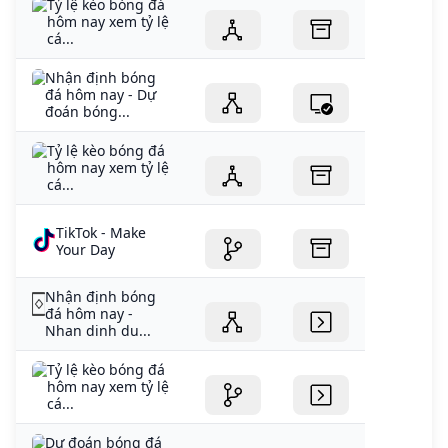
Tỷ lệ kèo bóng đá
hôm nay xem tỷ lệ
cá...
Nhận định bóng
đá hôm nay - Dự
đoán bóng...
Tỷ lệ kèo bóng đá
hôm nay xem tỷ lệ
cá...
TikTok - Make
Your Day
Nhận định bóng
đá hôm nay -
Nhan dinh du...
Tỷ lệ kèo bóng đá
hôm nay xem tỷ lệ
cá...
Dự đoán bóng đá