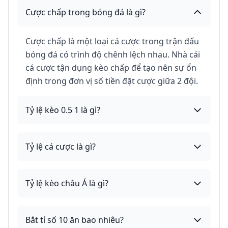
Cược chấp trong bóng đá là gì?
Cược chấp là một loại cá cược trong trận đấu
bóng đá có trình độ chênh lệch nhau. Nhà cái
cá cược tận dụng kèo chấp để tạo nên sự ổn
định trong đơn vị số tiền đặt cược giữa 2 đội.
Tỷ lệ kèo 0.5 1 là gì?
Tỷ lệ cá cược là gì?
Tỷ lệ kèo châu Á là gì?
Bắt tỉ số 10 ăn bao nhiêu?