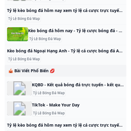
Tỷ lệ kèo bóng đá hôm nay xem tỷ lệ cá cược trực tuyến Thu 2 Kèo bóng đá - Cập nhật tỷ lệ bóng đá, tỷ lệ cá cược bóng đá hôm nay, tỷ lệ kèo trực tuyến, tỉ lệ ma cao, Malaysia, châu Á, tài xỉu, kèo châu Âu. Thu 2
Tỷ Lệ Bóng Đá Wap
Kèo bóng đá hôm nay - Tỷ lệ cược bóng đá - Kèo nhà cái Tỷ lệ kèo bóng đá - Xem tỷ lệ bóng đá hôm nay, tỉ lệ cược bóng đá, kèo nhà cái trực tuyến, tỷ lệ ma cao, châu Á mới nhất. BXH BXH BXH BXH BXH BXH BXH BXH BXH BXH BXH BXH BXH BXH BXH BXH BXH BXH BXH BXH BXH BXH Tỷ lệ kèo bóng đá hôm nay - Theo dõi cập nhật biến động của tỷ lệ bóng đá của tất cả các trận đấu hôm nay, tối nay và rạng sáng ngày mai NHANH, CHÍNH XÁC nhất!
Tỷ Lệ Bóng Đá Wap
Kèo bóng đá Ngoại Hạng Anh - Tỷ lệ cá cược bóng đá Anh Kèo Ngoại Hạng Anh mới nhất - Xem tỷ lệ kèo bóng đá Anh cùng những biến động tỷ lệ cá cược bóng đá Ngoại hạng Anh hôm nay. Vòng 1Vòng 2Vòng 3Vòng 4Vòng 5Vòng 6Vòng 7Vòng 8Vòng 9Vòng 10Vòng 11Vòng 12Vòng 13Vòng 14Vòng 15Vòng 16Vòng 17Vòng 18Vòng 19Vòng 20Vòng 21Vòng 22Vòng 23Vòng 24Vòng 25Vòng 26Vòng 27Vòng 28Vòng 29Vòng 30Vòng 31Vòng 32Vòng 33Vòng 34Vòng 35Vòng 36Vòng 37Vòng 38 Tỷ lệ kèo Ngoại Hạng Anh Tỷ lệ kèo Hạng Nhất Anh Tỷ lệ kèo Liên Đoàn Anh Tỷ lệ kèo Cúp FA Tỷ lệ kèo Emirates Cup Tỷ lệ kèo England Conference Tỷ lệ kèo FA Trophy Tỷ lệ kèo Football League Trophy Tỷ lệ kèo League One Tỷ lệ kèo Nữ Anh Tỷ lệ kèo Siêu Cúp Anh Tỷ lệ kèo Cúp Johnstones Tỷ lệ kèo League Two Tỷ lệ kèo Cúp Liên Đoàn U21 Anh Tỷ lệ kèo U23 Anh Kèo bóng đá Ngoại Hạng Anh trực tuyến mới nhất của các trận đấu ngày hôm nay ngày 17/03/2025 cập nhật liên tục theo thời gian thực, theo múi giờ của Việt Nam.
Tỷ Lệ Bóng Đá Wap
🎪 Bài Viết Phổ Biến 💋
KQBD - Kết quả bóng đá trực tuyến - kết quả bóng đá hôm nay KQBD - trực tiếp kết quả bóng đá hôm nay chính xác mới nhất.Xem ket qua bong da trực tuyến nhanh 24h/7 đêm qua và rạng sáng nay các giải đấu toàn thế giới
Tỷ Lệ Bóng Đá Wap
TikTok - Make Your Day
Tỷ Lệ Bóng Đá Wap
Tỷ lệ kèo bóng đá hôm nay xem tỷ lệ cá cược trực tuyến Thu 2 Kèo bóng đá - Cập nhật tỷ lệ bóng đá, tỷ lệ cá cược bóng đá hôm nay, tỷ lệ kèo trực tuyến, tỉ lệ ma cao, Malaysia, châu Á, tài xỉu, kèo châu Âu. Thu 2