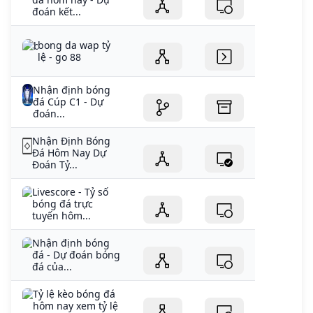
đoán kết...
bong da wap tỷ
lệ - go 88
Nhận định bóng
đá Cúp C1 - Dự
đoán...
Nhận Định Bóng
Đá Hôm Nay Dự
Đoán Tỷ...
Livescore - Tỷ số
bóng đá trực
tuyến hôm...
Nhận định bóng
đá - Dự đoán bóng
đá của...
Tỷ lệ kèo bóng đá
hôm nay xem tỷ lệ