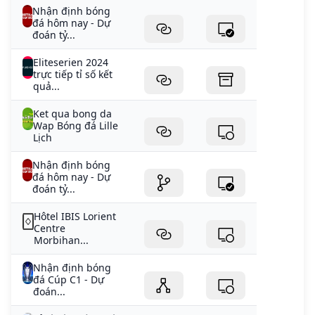
Nhận định bóng
đá hôm nay - Dự
đoán tỷ...
Eliteserien 2024
trực tiếp tỉ số kết
quả...
Ket qua bong da
Wap Bóng đá Lille
Lịch
Nhận định bóng
đá hôm nay - Dự
đoán tỷ...
Hôtel IBIS Lorient
Centre
Morbihan...
Nhận định bóng
đá Cúp C1 - Dự
đoán...