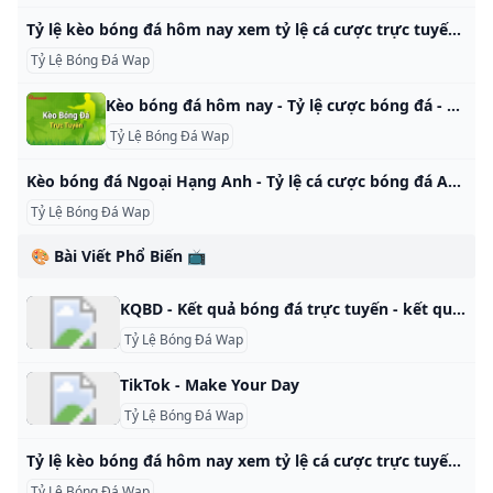
Tỷ lệ kèo bóng đá hôm nay xem tỷ lệ cá cược trực tuyến Thu 2 Kèo bóng đá - Cập nhật tỷ lệ bóng đá, tỷ lệ cá cược bóng đá hôm nay, tỷ lệ kèo trực tuyến, tỉ lệ ma cao, Malaysia, châu Á, tài xỉu, kèo châu Âu. Thu 2
Tỷ Lệ Bóng Đá Wap
Kèo bóng đá hôm nay - Tỷ lệ cược bóng đá - Kèo nhà cái Tỷ lệ kèo bóng đá - Xem tỷ lệ bóng đá hôm nay, tỉ lệ cược bóng đá, kèo nhà cái trực tuyến, tỷ lệ ma cao, châu Á mới nhất. BXH BXH BXH BXH BXH BXH BXH BXH BXH BXH BXH BXH BXH BXH BXH BXH BXH BXH BXH BXH BXH BXH Tỷ lệ kèo bóng đá hôm nay - Theo dõi cập nhật biến động của tỷ lệ bóng đá của tất cả các trận đấu hôm nay, tối nay và rạng sáng ngày mai NHANH, CHÍNH XÁC nhất!
Tỷ Lệ Bóng Đá Wap
Kèo bóng đá Ngoại Hạng Anh - Tỷ lệ cá cược bóng đá Anh Kèo Ngoại Hạng Anh mới nhất - Xem tỷ lệ kèo bóng đá Anh cùng những biến động tỷ lệ cá cược bóng đá Ngoại hạng Anh hôm nay. Vòng 1Vòng 2Vòng 3Vòng 4Vòng 5Vòng 6Vòng 7Vòng 8Vòng 9Vòng 10Vòng 11Vòng 12Vòng 13Vòng 14Vòng 15Vòng 16Vòng 17Vòng 18Vòng 19Vòng 20Vòng 21Vòng 22Vòng 23Vòng 24Vòng 25Vòng 26Vòng 27Vòng 28Vòng 29Vòng 30Vòng 31Vòng 32Vòng 33Vòng 34Vòng 35Vòng 36Vòng 37Vòng 38 Tỷ lệ kèo Ngoại Hạng Anh Tỷ lệ kèo Hạng Nhất Anh Tỷ lệ kèo Liên Đoàn Anh Tỷ lệ kèo Cúp FA Tỷ lệ kèo Emirates Cup Tỷ lệ kèo England Conference Tỷ lệ kèo FA Trophy Tỷ lệ kèo Football League Trophy Tỷ lệ kèo League One Tỷ lệ kèo Nữ Anh Tỷ lệ kèo Siêu Cúp Anh Tỷ lệ kèo Cúp Johnstones Tỷ lệ kèo League Two Tỷ lệ kèo Cúp Liên Đoàn U21 Anh Tỷ lệ kèo U23 Anh Kèo bóng đá Ngoại Hạng Anh trực tuyến mới nhất của các trận đấu ngày hôm nay ngày 17/03/2025 cập nhật liên tục theo thời gian thực, theo múi giờ của Việt Nam.
Tỷ Lệ Bóng Đá Wap
🎨 Bài Viết Phổ Biến 📺
KQBD - Kết quả bóng đá trực tuyến - kết quả bóng đá hôm nay KQBD - trực tiếp kết quả bóng đá hôm nay chính xác mới nhất.Xem ket qua bong da trực tuyến nhanh 24h/7 đêm qua và rạng sáng nay các giải đấu toàn thế giới
Tỷ Lệ Bóng Đá Wap
TikTok - Make Your Day
Tỷ Lệ Bóng Đá Wap
Tỷ lệ kèo bóng đá hôm nay xem tỷ lệ cá cược trực tuyến Thu 2 Kèo bóng đá - Cập nhật tỷ lệ bóng đá, tỷ lệ cá cược bóng đá hôm nay, tỷ lệ kèo trực tuyến, tỉ lệ ma cao, Malaysia, châu Á, tài xỉu, kèo châu Âu. Thu 2
Tỷ Lệ Bóng Đá Wap