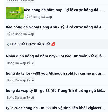
Kèo bóng đá hôm nay - Tỷ lệ cược bóng đá - Kèo nhà cái Tỷ lệ kèo bóng đá - Xem tỷ lệ bóng đá hôm nay, tỉ lệ cược bóng đá, kèo nhà cái trực tuyến, tỷ lệ ma cao, châu Á mới nhất. BXH BXH BXH BXH BXH BXH BXH BXH BXH BXH BXH BXH BXH BXH BXH BXH BXH BXH BXH BXH BXH BXH Tỷ lệ kèo bóng đá hôm nay - Theo dõi cập nhật biến động của tỷ lệ bóng đá của tất cả các trận đấu hôm nay, tối nay và rạng sáng ngày mai NHANH, CHÍNH XÁC nhất!
Tỷ Lệ Bóng Đá Wap
Kèo bóng đá Ngoại Hạng Anh - Tỷ lệ cá cược bóng đá Anh Kèo Ngoại Hạng Anh mới nhất - Xem tỷ lệ kèo bóng đá Anh cùng những biến động tỷ lệ cá cược bóng đá Ngoại hạng Anh hôm nay. Vòng 1Vòng 2Vòng 3Vòng 4Vòng 5Vòng 6Vòng 7Vòng 8Vòng 9Vòng 10Vòng 11Vòng 12Vòng 13Vòng 14Vòng 15Vòng 16Vòng 17Vòng 18Vòng 19Vòng 20Vòng 21Vòng 22Vòng 23Vòng 24Vòng 25Vòng 26Vòng 27Vòng 28Vòng 29Vòng 30Vòng 31Vòng 32Vòng 33Vòng 34Vòng 35Vòng 36Vòng 37Vòng 38 Tỷ lệ kèo Ngoại Hạng Anh Tỷ lệ kèo Hạng Nhất Anh Tỷ lệ kèo Liên Đoàn Anh Tỷ lệ kèo Cúp FA Tỷ lệ kèo Emirates Cup Tỷ lệ kèo England Conference Tỷ lệ kèo FA Trophy Tỷ lệ kèo Football League Trophy Tỷ lệ kèo League One Tỷ lệ kèo Nữ Anh Tỷ lệ kèo Siêu Cúp Anh Tỷ lệ kèo Cúp Johnstones Tỷ lệ kèo League Two Tỷ lệ kèo Cúp Liên Đoàn U21 Anh Tỷ lệ kèo U23 Anh Kèo bóng đá Ngoại Hạng Anh trực tuyến mới nhất của các trận đấu ngày hôm nay ngày 17/03/2025 cập nhật liên tục theo thời gian thực, theo múi giờ của Việt Nam.
Tỷ Lệ Bóng Đá Wap
🎶 Bài Viết Được Đề Xuất 💋
Nhận định bóng đá hôm nay - Soi kèo Dự đoán kết quả đêm nay Nhận định bóng đá hôm nay-ngày mai: dự đoán bóng đá Anh TBN Đức Pháp Ý C1 C2 Euro tối-đêm nay, ngay mai. Soi kèo tỷ số, Dự đoán kết quả từ chuyên gia, phân tích, nhận định dự đoán KQBD tỷ số chính xác. Xem tất cả Nhận định bóng đá Anh Ngoại Hạng Anh Ngoại Hạng Anh FTNhận định, Soi kèo Man City vs Southampton, 21h00 ngày 26/10CượcFTNhận định, Soi kèo Aston Villa vs Bournemouth, 21h00 ngày 26/10CượcFTNhận định, Soi kèo Brentford vs Ipswich Town, 21h00 ngày 26/10CượcFTNhận định, Soi kèo Brighton vs Wolverhampton, 21h00 ngày 26/10CượcFTSoi kèo phạt góc Manchester City vs Southampton, 21h ngày 26/10CượcFTSoi kèo phạt góc Aston Villa vs Bournemouth, 21h ngày 26/10CượcLiveSoi kèo phạt góc Everton vs Fulham, 23h30 ngày 26/10CượcLiveNhận định, Soi kèo Everton vs Fulham, 23h30 ngày 26/10Cược x Bạn Muốn Tắt Quảng CáoCóKhông
Bong Da Wap Tỷ Lệ
bong da ty loi - w88 you Although sold for casino industry news only about 3,19 million VND, Honor X6a is not inferior in per 2024-10-24 04:28 2024-10-24 04:19 2024-10-24 04:18 2024-10-24 04:06 2024-10-24 03:48 2024-10-24 03:36 2024-10-24 03:32 2024-10-24 03:22 2024-10-24 03:20 2024-10-24 02:58 2024-10-24 02:54 2024-10-24 02:54 2024-10-24 02:41 2024-10-24 02:33 2024-10-24 02:27 2024-10-24 02:27 2024-10-24 02:24 2024-10-24 02:22 2024-10-24 01:59 2024-10-24 01:46
Bong Da Wap Tỷ Lệ
bong da wap tỷ lệ - go 88 (Gỗ Trang Trí) Giường ngủ kiểu Hàn Quốc luôn ẩn chứa trong mình vẻ đẹp thanh tao, cuốn hút với thiết
Bong Da Wap Tỷ Lệ
ty le cuoc bong da - mu88 Bệt vệ sinh liền khối Viglacera V42 có thiết kế hiện đại, đẹp mắt. Bệt vệ sinh là một thiết bị vệ si 2024-10-24 02:59 2024-10-24 02:52 2024-10-24 02:49 2024-10-24 02:49 2024-10-24 02:46 2024-10-24 02:36 2024-10-24 02:21 2024-10-24 01:58 2024-10-24 01:58 2024-10-24 01:57 2024-10-24 01:50 2024-10-24 01:48 2024-10-24 01:45 2024-10-24 01:32 2024-10-24 01:23 2024-10-24 01:09 2024-10-24 01:07 2024-10-24 00:59