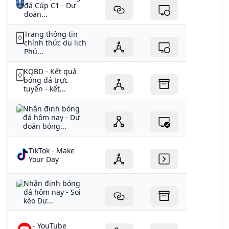
đá Cúp C1 - Dự
đoán...
Trang thông tin
chính thức du lịch
Phú...
KQBD - Kết quả
bóng đá trực
tuyến - kết...
Nhận định bóng
đá hôm nay - Dự
đoán bóng...
TikTok - Make
Your Day
Nhận định bóng
đá hôm nay - Soi
kèo Dự...
- YouTube