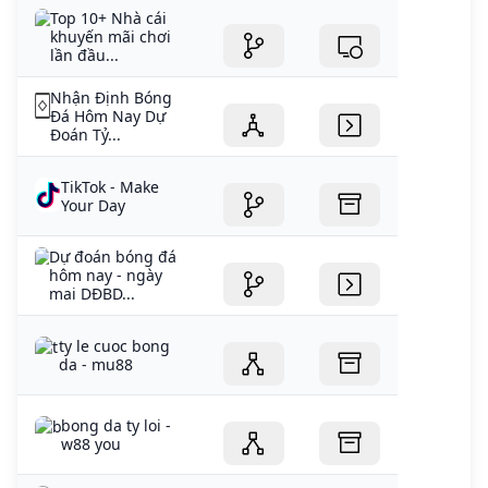
Top 10+ Nhà cái
khuyến mãi chơi
lần đầu...
Nhận Định Bóng
Đá Hôm Nay Dự
Đoán Tỷ...
TikTok - Make
Your Day
Dự đoán bóng đá
hôm nay - ngày
mai DĐBD...
ty le cuoc bong
da - mu88
bong da ty loi -
w88 you