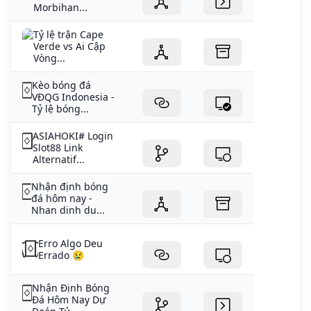
Morbihan...
Tỷ lệ trận Cape
Verde vs Ai Cập
Vòng...
Kèo bóng đá
VĐQG Indonesia -
Tỷ lệ bóng...
ASIAHOKI# Login
Slot88 Link
Alternatif...
Nhận định bóng
đá hôm nay -
Nhan dinh du...
Erro Algo Deu
Errado 😢
Nhận Định Bóng
Đá Hôm Nay Dự