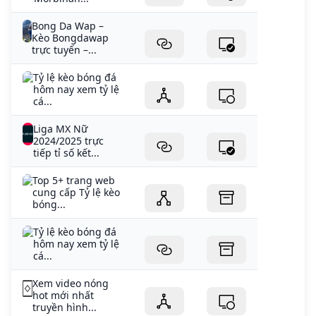
Bong Da Wap –
Kèo Bongdawap
trực tuyến –...
Tỷ lệ kèo bóng đá
hôm nay xem tỷ lệ
cá...
Liga MX Nữ
2024/2025 trực
tiếp tỉ số kết...
Top 5+ trang web
cung cấp Tỷ lệ kèo
bóng...
Tỷ lệ kèo bóng đá
hôm nay xem tỷ lệ
cá...
Xem video nóng
hot mới nhất
truyền hình...